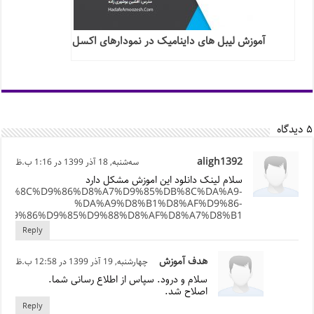
آموزش لیبل های داینامیک در نمودارهای اکسل
۵ دیدگاه
aligh1392
سه‌شنبه, 18 آذر 1399 در 1:16 ب.ظ
سلام لینک دانلود این اموزش مشکل دارد
A7%DB%8C%D9%86%D8%A7%D9%85%DB%8C%DA%A9-
%DA%A9%D8%B1%D8%AF%D9%86-
%D9%86%D9%85%D9%88%D8%AF%D8%A7%D8%B1/
Reply
هدف آموزش
چهارشنبه, 19 آذر 1399 در 12:58 ب.ظ
سلام و درود. سپاس از اطلاع رسانی شما.
اصلاح شد.
Reply