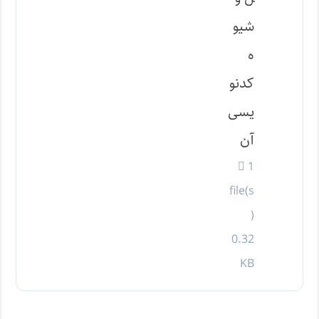
شیو
ه
کدنو
یسی
آن
1
file(s
)
0.32
KB