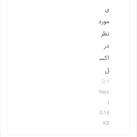
ی
مورد
نظر
در
اکس
ل
1
file(s
)
0.14
KB