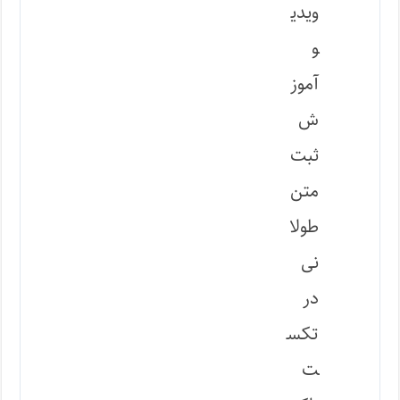
ویدی
و
آموز
ش
ثبت
متن
طولا
نی
در
تکس
ت