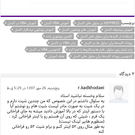
برچسب
KEYPRESS در سلول های اکسل
آموزش VBA اکسل
آموزش VBA در اکسل
آموزش پیشرفته اکسل
آموزش های ویدئویی اکسل
آموزش ویدئویی نرم افزار اکسل
استفاده از کلیدها برای سلول های اکسل
افشین بوشهری زاده
رویداد کلیدها برای سلول ها در اکسل
زبان VBA در اکسل
زدن اینتر روی سلول ، فرم ها و ماکروها را اجرا کرد
کدنویسی VBA در اکسل
کدنویسی رویداد کلیدها برای سلول های اکسل
هدف آموزش
۲ دیدگاه
r.kadkhodaei
پنج‌شنبه, 26 مهر 1397 در 5:29 ق.ظ
سلام وخسته نباشید استاد
یه سئوال داشتم در این خصوص که من چندین شیت دارم و
در یک شیت به صورت مادر لیست شیت هام رو نوشتم آیا
با دستور اینتر که در بالا آموزش دادید میشه به جای فراخانی
یک فرم ، شیتی که روی آن هستم رو با اینتر فراخانی کرد .
(منظورم هاىپر لینک نیست)
به طور مثال روی ۵٢ اینتر کنم و برام شیت ۵٢ رو فراخانی
کنه