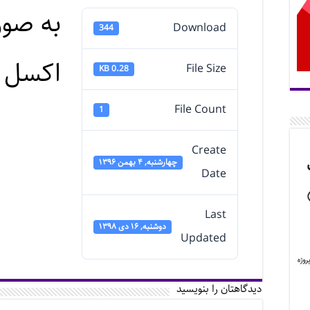
به صور
Download
344
اکسل -
File Size
0.28 KB
File Count
1
Create
چهارشنبه, ۴ بهمن ۱۳۹۶
Date
Last
دوشنبه, ۱۶ دی ۱۳۹۸
Updated
دیدگاهتان را بنویسید