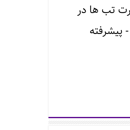
ت تب ها در
 پیشرفته