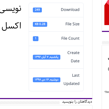
نویسی 
Download
249
اکسل (ش
File Size
0.28 KB
File Count
1
Create
یکشنبه, ۷ آبان ۱۳۹۶
Date
Last
دوشنبه, ۱۶ دی ۱۳۹۸
Updated
دیدگاهتان را بنویسید