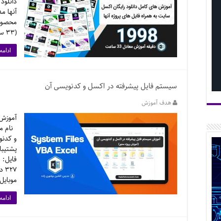
دانلود
آنها م
محصول:
(۳۳ ساعت و سی دقیقه معادل ۱۹۹۸ دقیقه …
ادامه
سیستم فایل پیشرفته در اکسل و کدنویسی آن
هدف آموزش
آموزش 
نام مح
و کدنو
پشتیبا
موبایل
ادامه