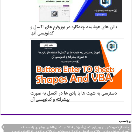
باتن های هوشمند چندکاره در یوزرفرم های اکسل و
کدنویسی آنها
دسترسی به شیت ها با باتن ها در اکسل به صورت
پیشرفته و کدنویسی آن
برچسب
حذف از کامبوباکس در یوزرفرم اکسل،آموزش VBA در اکسل،افشین بوشهری زاده،هدف
آموزش،آموزش ویدئویی VBA در اکسل،حذف از کامبوباکس در VBA،حذف گزینه انتخاب شده از