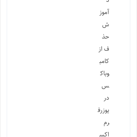
د
آموز
ش
حذ
ف از
کامب
وباک
س
در
یوزرف
رم
اکس