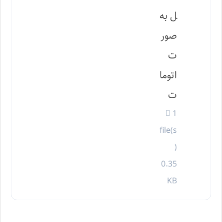
ل به
صور
ت
اتوما
ت
1
file(s
)
0.35
KB