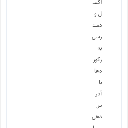
اکس
ل و
دست
رسی
به
رکور
دها
با
آدر
س
دهی