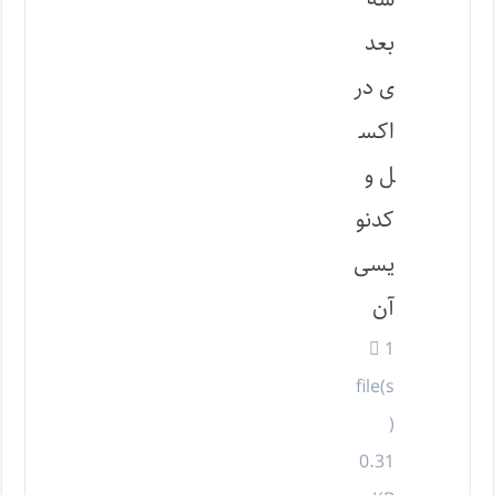
بعد
ی در
اکس
ل و
کدنو
یسی
آن
1
file(s
)
0.31